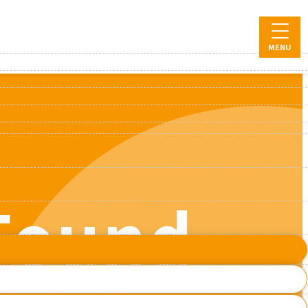
MENU
 Found