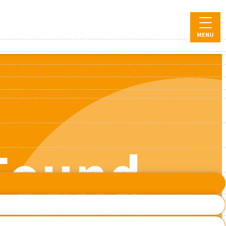
MENU
 Found